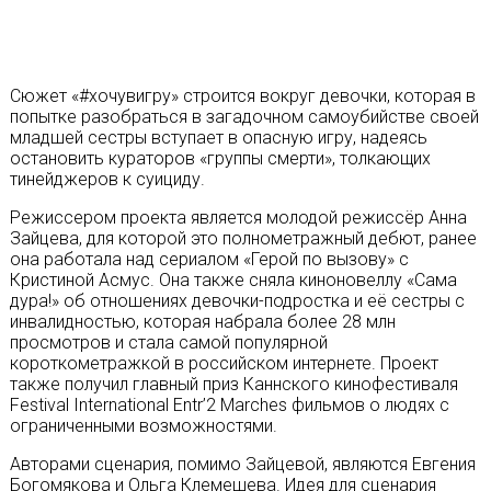
Сюжет «#хочувигру» строится вокруг девочки, которая в
попытке разобраться в загадочном самоубийстве своей
младшей сестры вступает в опасную игру, надеясь
остановить кураторов «группы смерти», толкающих
тинейджеров к суициду.
Режиссером проекта является молодой режиссёр Анна
Зайцева, для которой это полнометражный дебют, ранее
она работала над сериалом «Герой по вызову» с
Кристиной Асмус. Она также сняла киноновеллу «Сама
дура!» об отношениях девочки-подростка и её сестры с
инвалидностью, которая набрала более 28 млн
просмотров и стала самой популярной
короткометражкой в российском интернете. Проект
также получил главный приз Каннского кинофестиваля
Festival International Entr’2 Marches фильмов о людях с
ограниченными возможностями.
Авторами сценария, помимо Зайцевой, являются Евгения
Богомякова и Ольга Клемешева. Идея для сценария