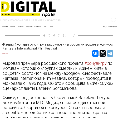
Новости
Мнение
Лайфхак
Рецензии
Контакты
PRO
О нас
Вход
Регистрация
НОВОСТИ
Фильм #хочувигру о «группах смерти» в соцсетях вошел в конкурс
Fantasia International Film Festival
23/06/2021
Мировая премьера российского проекта
#хочувигру
по
мотивам истории о «группах смерти» и «Синем ките» в
соцсетях состоится на международном кинофестивале
Fantasia International Film Festival, который проводится в
Монреале с 1996 года. Об этом сообщила в «Фейсбуке»
сценарист ленты Евгения Богомякова.
Фильм, спродюсированный компанией Bazelevs Тимура
Бекмамбетова и МТС Медиа, является единственной
российской картиной в конкурсе. Он снят в формате
screenlife - все действие разворачивается на экранах
девайсов, которыми пользуются главные герои.