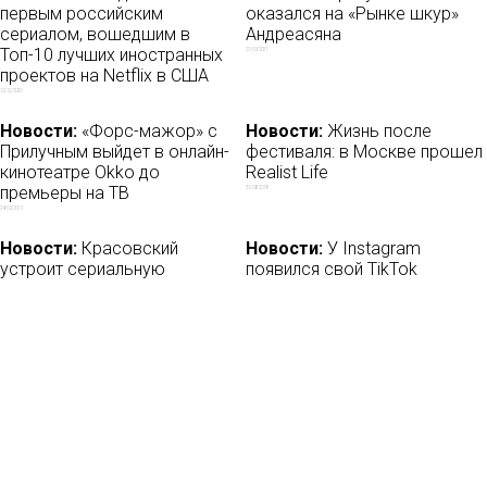
первым российским
оказался на «Рынке шкур»
сериалом, вошедшим в
Андреасяна
Топ-10 лучших иностранных
27/09/2021
проектов на Netflix в США
10/12/2020
Новости:
«Форс-мажор» с
Новости:
Жизнь после
Прилучным выйдет в онлайн-
фестиваля: в Москве прошел
кинотеатре Okko до
Realist Life
премьеры на ТВ
31/08/2018
24/09/2019
Новости:
Красовский
Новости:
У Instagram
устроит сериальную
появился свой TikTok
«Революцию» на YouTube
13/11/2019
14/01/2019