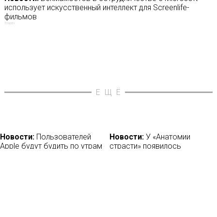
использует искусственный интеллект для Screenlife-
фильмов
17/09/2019
ЕЩЁ
Новости:
Пользователей
Новости:
У «Анатомии
Apple будут будить по утрам
страсти» появилось
Риз Уизерспун и Дженифер
«Постоперационное»
Энистон
продолжение
09/11/2017
30/10/2017
Новости:
REALIST WEB FEST
Новости:
HBO Max купил
пройдет в Нижнем
права на показ «Перевала