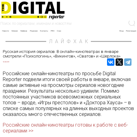
Новости
Мнение
Лайфхак
Рецензии
Контакты
PRO
О нас
Вход
Регистрация
ЛАЙФХАК
Русская история сериалов. В онлайн-кинотеатрах в январе
смотрели «Психологинь», «Викингов», «Сватов» и «Шерлока»
15/03/2018
Российские онлайн-кинотеатры по просьбе Digital
Reporter подвели итоги своей работы в январе, включая
самые активные на просмотры сериалов новогодние
праздники. Результаты несколько удивили. Помимо
постоянных участников всевозможных сериальных
топов – вроде, «Игры престолов» и «Доктора Хауса» – в
списке самых популярных на длинных выходных проектов
оказалось много отечественных сериалов.
Российские онлайн-кинотеатры готовы к работе с веб-
сериалами >>