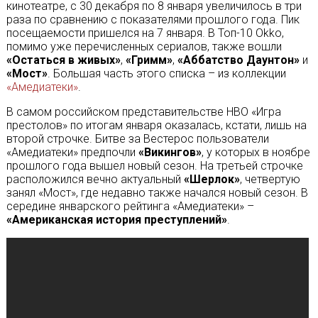
кинотеатре, с 30 декабря по 8 января увеличилось в три
раза по сравнению с показателями прошлого года. Пик
посещаемости пришелся на 7 января. В Топ-10 Okko,
помимо уже перечисленных сериалов, также вошли
«Остаться в живых»
,
«Гримм»
,
«Аббатство Даунтон»
и
«Мост»
. Большая часть этого списка – из коллекции
«Амедиатеки»
.
В самом российском представительстве HBO «Игра
престолов» по итогам января оказалась, кстати, лишь на
второй строчке. Битве за Вестерос пользователи
«Амедиатеки» предпочли
«Викингов»
, у которых в ноябре
прошлого года вышел новый сезон. На третьей строчке
расположился вечно актуальный
«Шерлок»
, четвертую
занял «Мост», где недавно также начался новый сезон. В
середине январского рейтинга «Амедиатеки» –
«Американская история преступлений»
.