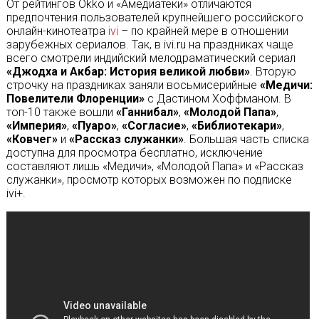
От рейтингов Okko и «Амедиатеки» отличаются
предпочтения пользователей крупнейшего российского
онлайн-кинотеатра
ivi
– по крайней мере в отношении
зарубежных сериалов. Так, в ivi.ru на праздниках чаще
всего смотрели индийский мелодраматический сериал
«Джодха и Акбар: История великой любви»
. Вторую
строчку на праздниках заняли восьмисерийные
«Медичи:
Повелители Флоренции»
с Дастином Хоффманом. В
топ-10 также вошли
«Ганнибал»
,
«Молодой Папа»
,
«Империя»
,
«Пуаро»
,
«Согласие»
,
«Библиотекари»
,
«Ковчег»
и
«Рассказ служанки»
. Большая часть списка
доступна для просмотра бесплатно, исключение
составляют лишь «Медичи», «Молодой Папа» и «Рассказ
служанки», просмотр которых возможен по подписке
ivi+.