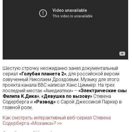
Шестую строчку неожиданно занял документальный
сериал
«Голубая планета 2»
, для российской версии
озвученный Николаем Дроздовым. Музыку для этого
проекта канала BBC написал Ханс Циммер. На трех
последний местах «Амедиатеки» –
«Электрические сны
Филипа К.Дика»
,
«Девушка по вызову»
Стивена
Содерберга и
«Развод»
с Сарой Джессикой Паркер в
главной роли.
Как смотреть интерактивный веб-сериал Стивена
Содерберга «Мозаика»? >>