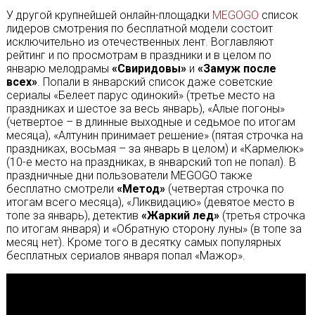
У другой крупнейшей онлайн-площадки
MEGOGO
список
лидеров смотрения по бесплатной модели состоит
исключительно из отечественных лент. Воглавляют
рейтинг и по просмотрам в праздники и в целом по
январю мелодрамы
«Свиридовы»
и
«Замуж после
всех»
. Попали в январский список даже советские
сериалы «Белеет парус одинокий» (третье место на
праздниках и шестое за весь январь), «Алые погоны»
(четвертое – в длинные выходные и седьмое по итогам
месяца), «Алтунин принимает решение» (пятая строчка на
праздниках, восьмая – за январь в целом) и «Кармелюк»
(10-е место на праздниках, в январский топ не попал). В
праздничные дни пользователи MEGOGO также
бесплатно смотрели
«Метод»
(четвертая строчка по
итогам всего месяца), «Ликвидацию» (девятое место в
топе за январь), детектив
«Жаркий лед»
(третья строчка
по итогам января) и «Обратную сторону луны» (в топе за
месяц нет). Кроме того в десятку самых популярных
бесплатных сериалов января попал «Мажор».