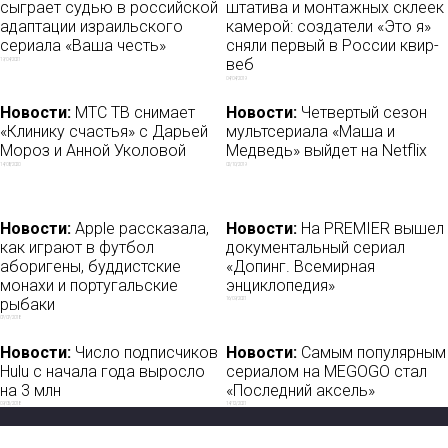
сыграет судью в российской
штатива и монтажных склеек
адаптации израильского
камерой: создатели «Это я»
сериала «Ваша честь»
сняли первый в России квир-
веб
19/04/2021
04/04/2019
Новости:
МТС ТВ снимает
Новости:
Четвертый сезон
«Клинику счастья» с Дарьей
мультсериала «Маша и
Мороз и Анной Уколовой
Медведь» выйдет на Netflix
14/08/2020
02/10/2019
Новости:
Apple рассказала,
Новости:
На PREMIER вышел
как играют в футбол
документальный сериал
аборигены, буддистские
«Допинг. Всемирная
монахи и португальские
энциклопедия»
рыбаки
16/09/2021
07/07/2018
Новости:
Число подписчиков
Новости:
Самым популярным
Hulu с начала года выросло
сериалом на MEGOGO стал
на 3 млн
«Последний аксель»
09/05/2018
14/12/2021