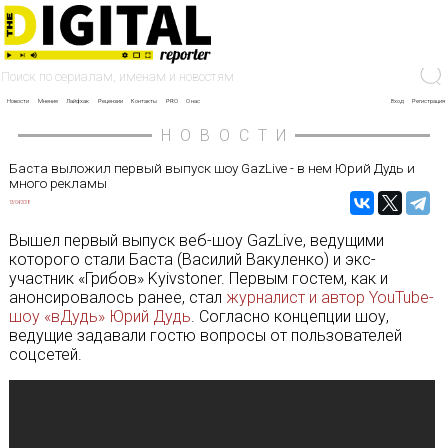
Новости
Мнение
Лайфхак
Рецензии
Контакты
PRO
О нас
Вход
Регистрация
НОВОСТИ
Баста выложил первый выпуск шоу GazLive - в нем Юрий Дудь и
много рекламы
13/04/2018
Вышел первый выпуск веб-шоу GazLive, ведущими
которого стали Баста (Василий Вакуленко) и экс-
участник «Грибов» Kyivstoner. Первым гостем, как и
анонсировалось ранее, стал
журналист и автор YouTube-
шоу «вДудь» Юрий Дудь
. Согласно концепции шоу,
ведущие задавали гостю вопросы от пользователей
соцсетей.