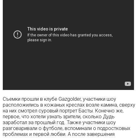
Съемки прошли в клубе Gazgolder, участники шоу
расположились в кожаных креслах возле камина, сверху
на них смотрел суровый портрет Басты. Конечно же,
первое, что хотели узнать зрители, сколько Дудь
заработал за прошлый год. Также участники шоу
разговаривали о футболе, вспоминали о подростковых
проблемах и первой любви. А после завершения