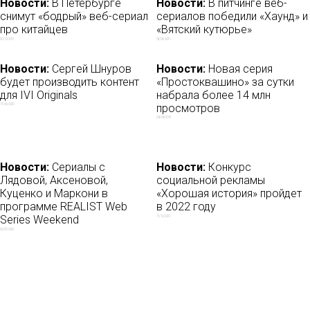
Новости:
В Петербурге
Новости:
В питчинге веб-
снимут «бодрый» веб-сериал
сериалов победили «Хаунд» и
про китайцев
«Вятский кутюрье»
20/10/2017
05/02/2021
Новости:
Сергей Шнуров
Новости:
Новая серия
будет производить контент
«Простоквашино» за сутки
для IVI Originals
набрала более 14 млн
просмотров
17/06/2020
04/04/2018
Новости:
Сериалы с
Новости:
Конкурс
Лядовой, Аксеновой,
социальной рекламы
Куценко и Маркони в
«Хорошая история» пройдет
программе REALIST Web
в 2022 году
Series Weekend
17/12/2021
20/07/2022
Новости:
Создатели веб-
Новости:
Instagram
сериала по мотивам
скрывает лайки на
мобильной игры Cats ищут
территории США
«голос» для главного героя
10/11/2019
01/11/2017