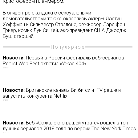
Кристофером Пламмером.
В эпицентре скандала с сексуальными
домогательствами также оказались актеры Дастин
Хоффман и Сильвестр Сталлоне, режиссер Ларс фон
Триер, комик Луи Си Кей, экс-президент США Джордж
Буш-старший.
Популярное
Новости:
Первый в России фестиваль веб-сериалов
Realist Web Fest охватил «Ужас 404»
07/08/2018
Новости:
Британские каналы Би-би-си и ITV решили
запустить конкурента Netflix
27/02/2019
Новости:
Веб «Сожалею о вашей утрате» вошел в топ
лучших сериалов 2018 года по версии The New York Times
09/12/2018