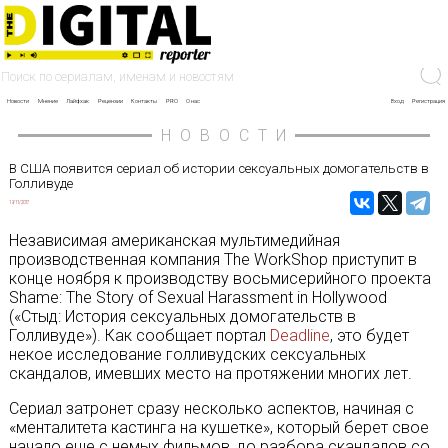
Новости
Мнение
Лайфхак
Рецензии
Контакты
PRO
О нас
Вход
Регистрация
НОВОСТИ
В США появится сериал об истории сексуальных домогательств в
Голливуде
19/11/2017
Независимая американская мультимедийная
производственная компания The WorkShop приступит в
конце ноября к производству восьмисерийного проекта
Shame: The Story of Sexual Harassment in Hollywood
(«Стыд: История сексуальных домогательств в
Голливуде»). Как сообщает портал
Deadline
, это будет
некое исследование голливудских сексуальных
скандалов, имевших место на протяжении многих лет.
Сериал затронет сразу несколько аспектов, начиная с
«менталитета кастинга на кушетке», который берет свое
начало еще с немых фильмов, до разбора скандалов со