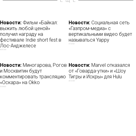
ЕЩЁ
Новости:
Фильм «Байкал:
Новости:
Социальная сеть
выжить любой ценой»
«Газпром-медиа» с
получил награду на
вертикальными видео будет
фестивале Indie short fest в
называться Yappy
Лос-Анджелесе
27/09/2021
06/07/2020
Новости:
Миногарова, Рогов
Новости:
Marvel отказался
и Москвитин будут
от «Говарда-утки» и «Шоу
комментировать трансляцию
Тигры и Искры» для Hulu
«Оскара» на Okko
25/01/2020
15/04/2021
Новости:
Отвергнутый
Новости:
Онлайн-кинотеатр
Каннами Netflix получил свое
CHILL приобрел
в Венеции
технологический стартап
09/09/2018
01/03/2023
Новости:
Шоу Басты GazLive
Новости:
Тренды в мировом