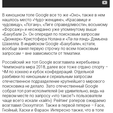
В киношном топе Google все то же «Оно», также в нем
нашлось место «Чудо-женщине», «Красавице и
чудовищу», «Логану», «Лиге справедливости», восьмому
«Форсажу» и неожиданно уже упомянутому выше
«Бахубали 2». Он опередил по поисковым запросам
«Дюнкерк» Кристофера Нолана и «Ла-ла-лэнд» Дэмьена
Шазелла. В индийском Google «Бахубали», кстати,
вообще занял первую строчку по всем поисковым
запросам – вне зависимости от тематики.
Российский же топ Google возглавила жеребьевка
Чемпионата мира 2018, далее все тоже отдано спорту –
ЧМ по хоккею и кубок конфедераций. Отдельной
разбивки по киношным и сериальным запросам
отечественное подразделение крупнейшего мирового
поисковика не делало. Зато отечественный Google
собрал топ рэп-исполнителей (не удивительно, ведь на
первом месте по запросу «что такое?» пользователи
чаще всего искали «хайп»). Рейтинг рэперов ожидаемо
возглавил Oxxxymiron. Также в первой пятерке – Face,
Гнойный, Хаски и Фараон. Интересно также, что в топе