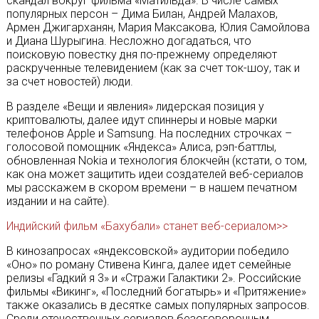
скандал вокруг фильма «Матильда». В числе самых
популярных персон – Дима Билан, Андрей Малахов,
Армен Джигарханян, Мария Максакова, Юлия Самойлова
и Диана Шурыгина. Несложно догадаться, что
поисковую повестку дня по-прежнему определяют
раскрученные телевидением (как за счет ток-шоу, так и
за счет новостей) люди.
В разделе «Вещи и явления» лидерская позиция у
криптовалюты, далее идут спиннеры и новые марки
телефонов Apple и Samsung. На последних строчках –
голосовой помощник «Яндекса» Алиса, рэп-баттлы,
обновленная Nokia и технология блокчейн (кстати, о том,
как она может защитить идеи создателей веб-сериалов
мы расскажем в скором времени – в нашем печатном
издании и на сайте).
Индийский фильм «Бахубали» станет веб-сериалом>>
В кинозапросах «яндексовской» аудитории победило
«Оно» по роману Стивена Кинга, далее идет семейные
релизы «Гадкий я 3» и «Стражи Галактики 2». Российские
фильмы «Викинг», «Последний богатырь» и «Притяжение»
также оказались в десятке самых популярных запросов.
Среди отечественных сериалов безоговорочным