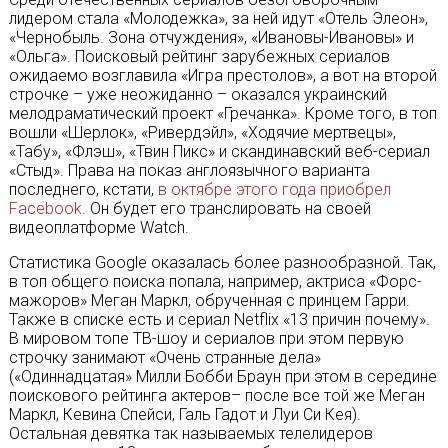
лидером стала «Молодежка», за ней идут «Отель Элеон»,
«Чернобыль. Зона отчуждения», «Ивановы-Ивановы» и
«Ольга». Поисковый рейтинг зарубежных сериалов
ожидаемо возглавила «Игра престолов», а вот на второй
строчке – уже неожиданно – оказался украинский
мелодраматический проект «Гречанка». Кроме того, в топ
вошли «Шерлок», «Ривердэйл», «Ходячие мертвецы»,
«Табу», «Флэш», «Твин Пикс» и скандинавский веб-сериал
«Стыд». Права на показ англоязычного варианта
последнего, кстати,
в октябре этого года приобрел
Facebook
. Он будет его транслировать на своей
видеоплатформе Watch.
Статистика Google оказалась более разнообразной. Так,
в топ общего поиска попала, например, актриса «Форс-
мажоров» Меган Маркл, обрученная с принцем Гарри.
Также в списке есть и сериал Netflix «13 причин почему».
В мировом топе ТВ-шоу и сериалов при этом первую
строчку занимают «Очень странные дела»
(«Одиннадцатая» Милли Бобби Браун при этом в середине
поискового рейтинга актеров– после все той же Меган
Маркл, Кевина Спейси, Галь Гадот и Луи Си Кея).
Остальная девятка так называемых телелидеров