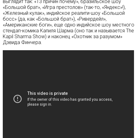
выглядит так: «13 причин почему», бразильское шоу
«Большой брат», «Игра престолов» (так-то, «Яндекс»!),
«Железный кулак», индийское реалити-шоу «Большой
босс» (да, как «Большой брат»), «Ривердейл»,
«Американские боги», еще одно индийское шоу местного
стендап-комика Капиля Шарма (оно так и называется The
Kapil Sharma Show) и наконец «Охотник за разумом»
Дэвида Финчера.