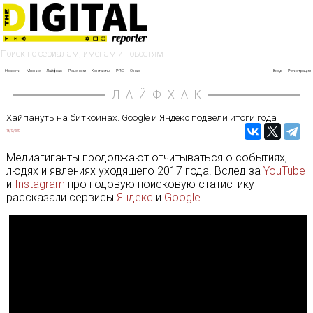
Новости
Мнение
Лайфхак
Рецензии
Контакты
PRO
О нас
Вход
Регистрация
ЛАЙФХАК
Хайпануть на биткоинах. Google и Яндекс подвели итоги года
13/12/2017
Медиагиганты продолжают отчитываться о событиях,
людях и явлениях уходящего 2017 года. Вслед за
YouTube
и
Instagram
про годовую поисковую статистику
рассказали сервисы
Яндекс
и
Google
.