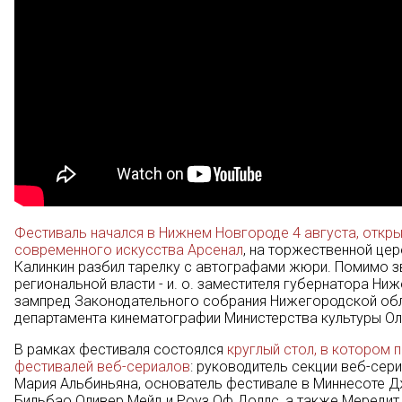
Фестиваль начался в Нижнем Новгороде 4 августа, откр
современного искусства Арсенал
, на торжественной це
Калинкин разбил тарелку с автографами жюри. Помимо з
региональной власти - и. о. заместителя губернатора Ни
зампред Законодательного собрания Нижегородской обл
департамента кинематографии Министерства культуры О
В рамках фестиваля состоялся
круглый стол, в котором 
фестивалей веб-сериалов
: руководитель секции веб-сер
Мария Альбиньяна, основатель фестивале в Миннесоте Д
Бильбао Оливер Мейд и Роуз Оф Доллс, а также Мередит Б