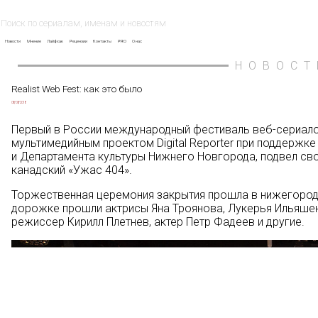
Новости
Мнение
Лайфхак
Рецензии
Контакты
PRO
О нас
НОВОСТ
Realist Web Fest: как это было
08/08/2018
Первый в России международный фестиваль веб-сериалов
мультимедийным проектом Digital Reporter при поддержк
и Департамента культуры Нижнего Новгорода, подвел св
канадский «Ужас 404».
Торжественная церемония закрытия прошла в нижегородс
дорожке прошли актрисы Яна Троянова, Лукерья Ильяшен
режиссер Кирилл Плетнев, актер Петр Фадеев и другие.