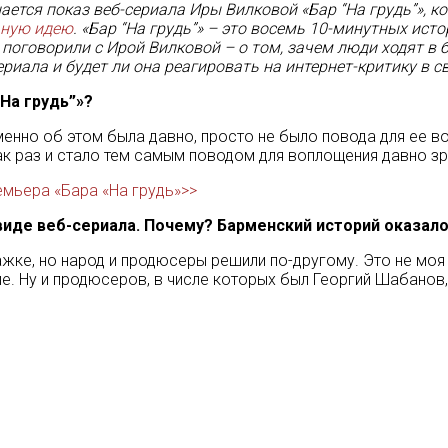
ется показ веб-сериала Иры Вилковой «Бар “На грудь”», ко
ьную идею
. «Бар “На грудь”» – это восемь 10-минутных ист
оговорили с Ирой Вилковой – о том, зачем люди ходят в 
иала и будет ли она реагировать на интернет-критику в св
“На грудь”»?
именно об этом была давно, просто не было повода для ее 
как раз и стало тем самым поводом для воплощения давно 
мьера «Бара «На грудь»>>
виде веб-сериала. Почему? Барменский историй оказал
жке, но народ и продюсеры решили по-другому. Это не моя 
ние. Ну и продюсеров, в числе которых был Георгий Шабано