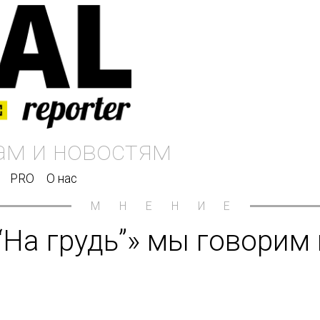
PRO
О нас
МНЕНИЕ
“На грудь”» мы говорим н