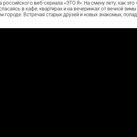
российского веб-сериала «ЭТО Я». На смену лету, как это ч
 спасаясь в кафе, квартирах и на вечеринках от вечной зимы
ом городе. Встречая старых друзей и новых знакомых, попа