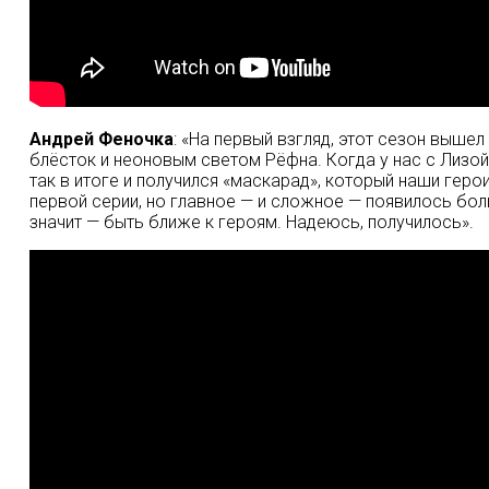
Андрей Феночка
: «На первый взгляд, этот сезон выше
блёсток и неоновым светом Рёфна. Когда у нас с Лизой
так в итоге и получился «маскарад», который наши геро
первой серии, но главное — и сложное — появилось бол
значит — быть ближе к героям. Надеюсь, получилось».