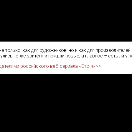
не только, как для художников, но и как для производителе
лись те же зрители и пришли новые, а главное – есть ли у н
ателями российского веб-сериала «Это я» >>