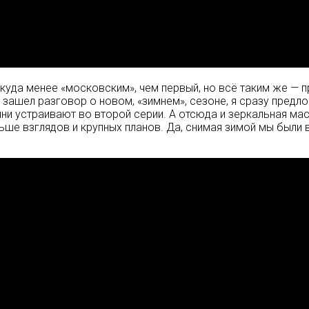
л куда менее «московским», чем первый, но всё таким же —
 зашел разговор о новом, «зимнем», сезоне, я сразу пред
ини устраивают во второй серии. А отсюда и зеркальная ма
ьше взглядов и крупных планов. Да, снимая зимой мы были