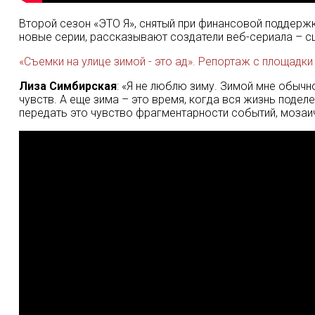
Второй сезон «ЭТО Я», снятый при финансовой поддержке 
новые серии, рассказывают создатели веб-сериала – с
«Съемки на улице зимой - это ад». Репортаж с площадки
Лиза Симбирская
: «Я не люблю зиму. Зимой мне обычн
чувств. А еще зима – это время, когда вся жизнь поде
передать это чувство фрагментарности событий, мозаичн