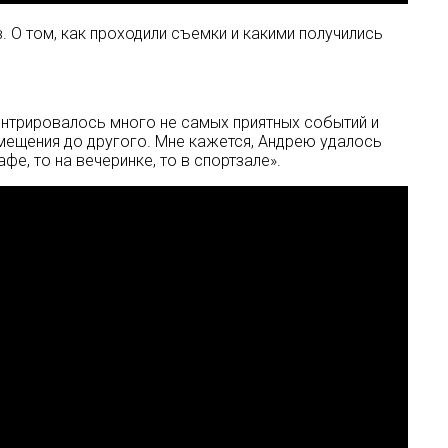
в. О том, как проходили съемки и какими получились
центрировалось много не самых приятных событий и
омещения до другого. Мне кажется, Андрею удалось
е, то на вечеринке, то в спортзале».