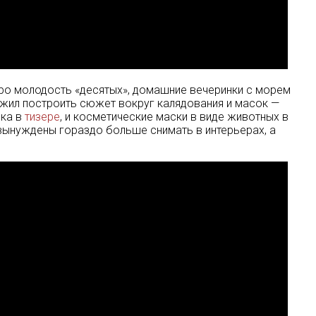
 про молодость «десятых», домашние вечеринки с морем
ложил построить сюжет вокруг калядования и масок —
ска в
тизере
, и косметические маски в виде животных в
 вынуждены гораздо больше снимать в интерьерах, а