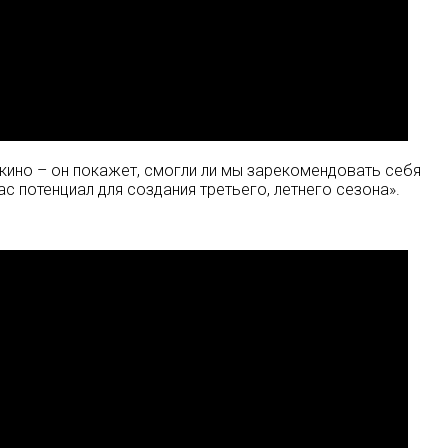
й кино – он покажет, смогли ли мы зарекомендовать себя
ас потенциал для создания третьего, летнего сезона».