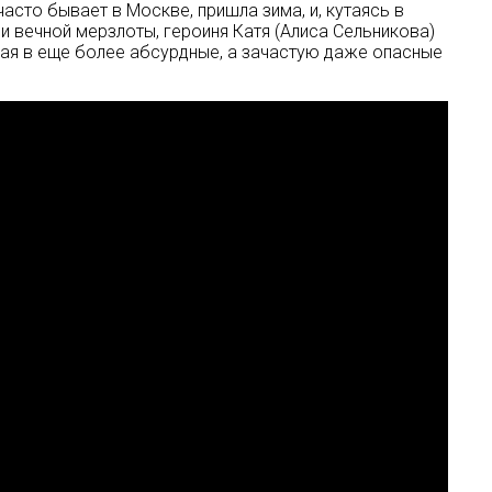
асто бывает в Москве, пришла зима, и, кутаясь в
 и вечной мерзлоты, героиня Катя (Алиса Сельникова)
дая в еще более абсурдные, а зачастую даже опасные