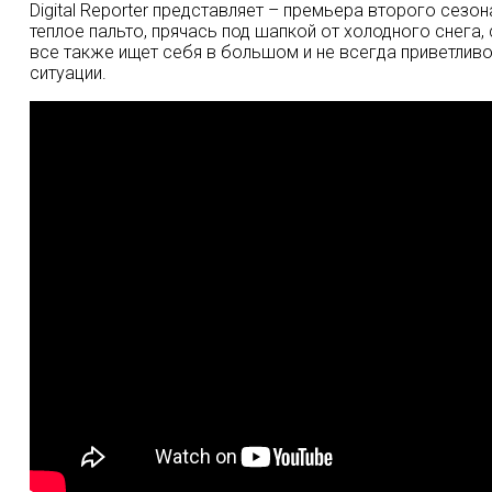
Digital
Reporter
представляет – премьера второго сезона 
теплое пальто, прячась под шапкой от холодного снега,
все также ищет себя в большом и не всегда приветлив
ситуации.