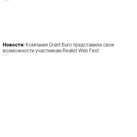
19/10/2017
Новости:
Компания Grant Buro представила свои
возможности участникам Realist Web Fest
04/08/2019
ЕЩЁ
Новости:
Фильм «Никто»
Новости:
«Кинопоиск HD»