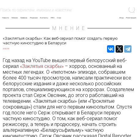
Новости
Мнение
Лайфхак
Рецензии
Контакты
PRO
О нас
Вход
Регистрация
МНЕНИЕ
«Заклятыя скарбы»: Как веб-сериал помог создать первую
частную киностудию в Беларуси
20/06/2018
Год назад на YouTube вышел первый белорусский веб-
сериал
«Заклятыя скарбы»
– хоррор, основанный на
местных легендах. О «пилотном» эпизоде, собравшем
более 400 тысяч просмотров, написали практически все
белорусские издания и даже несколько российских
порталов, специализирующихся на хоррорах. Создателем
проекта стал Серж Овсяник, до этого работавший на
телевидении. «Заклятыя скарбы» (или «Проклятые
сокровища») стали для него первым киноопытом. Спустя
год после него Серж открывает в Беларуси первую
частную киностудию. О том, как веб-сериал помог
режиссеру, а теперь и продюсеру, начать строить
альтернативную «Беларусьфильму» частную
киноиндустрию, Серж Овсяник рассказал Digital Reporter.