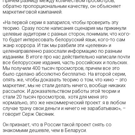
Причем разницу между количеством просмотров,
обратно пропорциональным качеству, он объясняет
маркетинговой кампанией.
«На первой серии я запарился, чтобы проверить эту
теорию. Сразу после написания сценария мы прикинули
целевые аудитории с разных сторон, понимали, что кого-
то будет интересовать белорусский язык, кого-то сам
жанр хоррора. И так мы разбили эти «целевки» и
целенаправленно разослали информацию по разным
изданиям. В итоге про нас действительно написали почти
все белорусские издания, часть российских и польских.
Мы получили 400 тысяч просмотров, причем все это
было сделано абсолютно бесплатно. На второй серии,
опять же, чтобы доказать теорию о том, что кино – это
маркетинг, мы не стали делать ничего, вообще никаких
рассылок. И доказательством работы этой теории и
стали 20 тысяч просмотров, хотя для меня это
нормально, это же некоммерческий проект: я в любом
случае трачу свои деньги и ничего не зарабатываю», –
говорит Серж Овсяник.
Он признает, что в России такой проект снять со
знакомыми дешевле, чем в Беларуси.