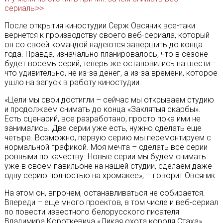
сериалы>>
После открытия киностудии Серж Овсяник все-таки
вернется к производству своего веб-сериала, который
он со своей командой надеются завершить до конца
года. Правда, изначально планировалось, что в сезоне
будет восемь серий, теперь же остановились на шести –
что удивительно, не из-за денег, а из-за времени, которое
ушло на запуск в работу киностудии.
«Цели мы свои достигли – сейчас мы открываем студию
и продолжаем снимать до конца «Заклятыя скарбы».
Есть сценарий, все разработано, просто пока ими не
занимались. Две серии уже есть, нужно сделать еще
четыре. Возможно, первую серию мы перемонтируем с
нормальной графикой. Моя мечта – сделать все серии
ровными по качеству. Новые серии мы будем снимать
уже в своем павильоне на нашей студии, сделаем даже
одну серию полностью на хромакее», – говорит Овсяник.
На этом он, впрочем, останавливаться не собирается.
Впереди – еще много проектов, в том числе и веб-сериал
по повести известного белорусского писателя
Владимира Короткевича «Дикая охота короля Стаха»,