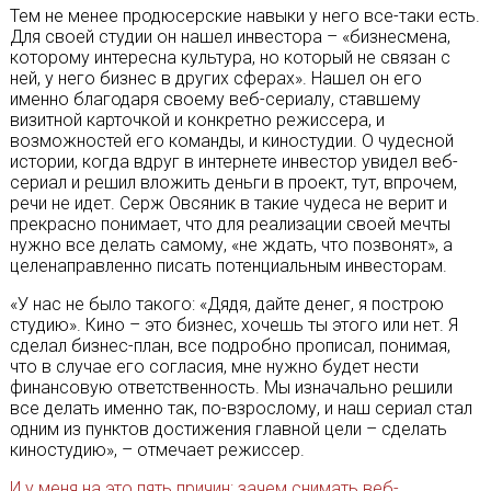
Тем не менее продюсерские навыки у него все-таки есть.
Для своей студии он нашел инвестора – «бизнесмена,
которому интересна культура, но который не связан с
ней, у него бизнес в других сферах». Нашел он его
именно благодаря своему веб-сериалу, ставшему
визитной карточкой и конкретно режиссера, и
возможностей его команды, и киностудии. О чудесной
истории, когда вдруг в интернете инвестор увидел веб-
сериал и решил вложить деньги в проект, тут, впрочем,
речи не идет. Серж Овсяник в такие чудеса не верит и
прекрасно понимает, что для реализации своей мечты
нужно все делать самому, «не ждать, что позвонят», а
целенаправленно писать потенциальным инвесторам.
«У нас не было такого: «Дядя, дайте денег, я построю
студию». Кино – это бизнес, хочешь ты этого или нет. Я
сделал бизнес-план, все подробно прописал, понимая,
что в случае его согласия, мне нужно будет нести
финансовую ответственность. Мы изначально решили
все делать именно так, по-взрослому, и наш сериал стал
одним из пунктов достижения главной цели – сделать
киностудию», – отмечает режиссер.
И у меня на это пять причин: зачем снимать веб-