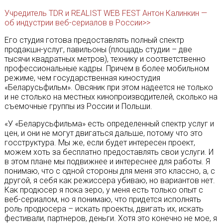
Учредитель TDR и REALIST WEB FEST Антон Калинкин —
об индустрии веб-сериалов в России>>
Его студия готова предоставлять полный спектр
продакшн-услуг, павильоны (площадь студии – две
тысячи квадратных метров), технику и соответственно
профессиональные кадры. Причем в более мобильном
режиме, чем государственная киностудия
«Беларусьфильм». Овсяник при этом надеется не только
и не столько на местных кинопроизводителей, сколько на
съемочные группы из России и Польши.
«У «Беларусьфильма» есть определенный спектр услуг и
цен, и они не могут двигаться дальше, потому что это
госструктура. Мы же, если будет интересен проект,
можем хоть за бесплатно предоставлять свои услуги. И
в этом плане мы подвижнее и интереснее для работы. Я
понимаю, что с одной стороны для меня это классно, а, с
другой, я себя как режиссера убиваю, но вариантов нет.
Как продюсер я пока зеро, у меня есть только опыт с
веб-сериалом, но я понимаю, что придется исполнять
роль продюсера – искать проекты, двигать их, искать
фестивали, партнеров, деньги. Хотя это конечно не мое, я