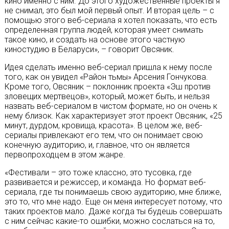
кино именно с ним. До этого художественные проекты я
не снимал, это был мой первый опыт. И вторая цель – с
помощью этого веб-сериала я хотел показать, что есть
определенная группа людей, которая умеет снимать
такое кино, и создать на основе этого частную
киностудию в Беларуси», – говорит Овсяник.
Идея сделать именно веб-сериал пришла к нему после
того, как он увидел «Район тьмы» Арсения Гончукова.
Кроме того, Овсяник – поклонник проекта «Эш против
зловещих мертвецов», который, может быть, и нельзя
назвать веб-сериалом в чистом формате, но он очень к
нему близок. Как характеризует этот проект Овсяник, «25
минут, дурдом, кровища, красота». В целом же, веб-
сериалы привлекают его тем, что он понимает свою
конечную аудиторию, и, главное, что он является
первопроходцем в этом жанре.
«Фестивали – это тоже классно, это тусовка, где
развивается и режиссер, и команда. Но формат веб-
сериала, где ты понимаешь свою аудиторию, мне ближе,
это то, что мне надо. Еще он меня интересует потому, что
таких проектов мало. Даже когда ты будешь совершать
с ним сейчас какие-то ошибки, можно сослаться на то,