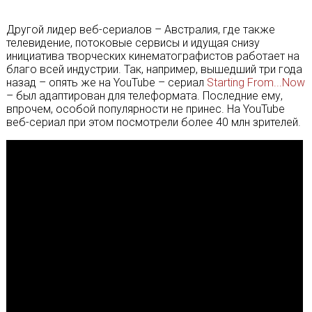
Другой лидер веб-сериалов – Австралия, где также
телевидение, потоковые сервисы и идущая снизу
инициатива творческих кинематографистов работает на
благо всей индустрии. Так, например, вышедший три года
назад – опять же на YouTube – сериал
Starting From...Now
– был адаптирован для телеформата. Последние ему,
впрочем, особой популярности не принес. На YouTube
веб-сериал при этом посмотрели более 40 млн зрителей.