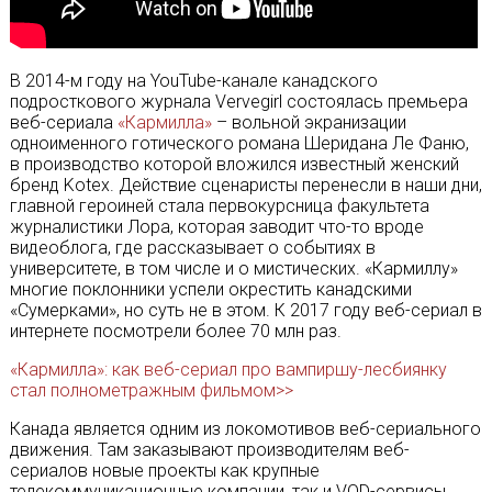
В 2014-м году на YouTube-канале канадского
подросткового журнала Vervegirl состоялась премьера
веб-сериала
«Кармилла»
– вольной экранизации
одноименного готического романа Шеридана Ле Фаню,
в производство которой вложился известный женский
бренд Kotex. Действие сценаристы перенесли в наши дни,
главной героиней стала первокурсница факультета
журналистики Лора, которая заводит что-то вроде
видеоблога, где рассказывает о событиях в
университете, в том числе и о мистических. «Кармиллу»
многие поклонники успели окрестить канадскими
«Сумерками», но суть не в этом. К 2017 году веб-сериал в
интернете посмотрели более 70 млн раз.
«Кармилла»: как веб-сериал про вампиршу-лесбиянку
стал полнометражным фильмом>>
Канада является одним из локомотивов веб-сериального
движения. Там заказывают производителям веб-
сериалов новые проекты как крупные
телекоммуникационные компании, так и VOD-сервисы.