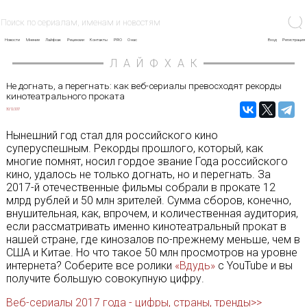
Новости
Мнение
Лайфхак
Рецензии
Контакты
PRO
О нас
Вход
Регистрация
ЛАЙФХАК
Не догнать, а перегнать: как веб-сериалы превосходят рекорды
кинотеатрального проката
30/12/2017
Нынешний год стал для российского кино
суперуспешным. Рекорды прошлого, который, как
многие помнят, носил гордое звание Года российского
кино, удалось не только догнать, но и перегнать. За
2017-й отечественные фильмы собрали в прокате 12
млрд рублей и 50 млн зрителей. Сумма сборов, конечно,
внушительная, как, впрочем, и количественная аудитория,
если рассматривать именно кинотеатральный прокат в
нашей стране, где кинозалов по-прежнему меньше, чем в
США и Китае. Но что такое 50 млн просмотров на уровне
интернета? Cоберите все ролики
«Вдудь»
с YouTube и вы
получите большую совокупную цифру.
Веб-сериалы 2017 года - цифры, страны, тренды>>