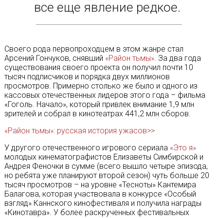
все еще явление редкое.
Своего рода первопроходцем в этом жанре стал
Арсений Гончуков, снявший
«Район тьмы»
. За два года
существования своего проекта он получил почти 10
тысяч подписчиков и порядка двух миллионов
просмотров. Примерно столько же было и одного из
кассовых отечественных лидеров этого года – фильма
«Гоголь. Начало», который привлек внимание 1,9 млн
зрителей и собрал в кинотеатрах 441,2 млн сборов.
«Район тьмы»: русская история ужасов>>
У другого отечественного игрового сериала
«Это я»
молодых кинематографистов Елизаветы Симбирской и
Андрея Феночки в сумме (всего вышло четыре эпизода,
но ребята уже планируют второй сезон) чуть больше 20
тысяч просмотров – на уровне «Тесноты» Кантемира
Балагова, которая участвовала в конкурсе «Особый
взгляд» Каннского кинофестиваля и получила награды
«Кинотавра». У более раскрученных фестивальных