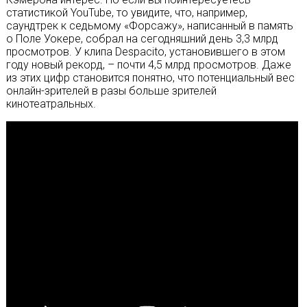
статистикой YouTube, то увидите, что, например,
саундтрек к седьмому «Форсажу», написанный в память
о Поле Уокере, собрал на сегодняшний день 3,3 млрд
просмотров. У клипа Despaсito, установившего в этом
году новый рекорд, – почти 4,5 млрд просмотров. Даже
из этих цифр становится понятно, что потенциальный вес
онлайн-зрителей в разы больше зрителей
кинотеатральных.